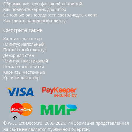
Обрамление окон фасадной лепниной
Как повесить карниз для штор
Основные разновидности светодиодных лент
Как клеить напольный плинтус
Смотрите также
карнизы для штор
плинтус напольный
потолочный плинтус
декор для стен
плинтус пластиковый
потолочные плитки
карнизы настенные
крючки для штор
© www.Ext-Decor.ru, 2009-2026. Информация представленная
на сайте не является публичной офертой.