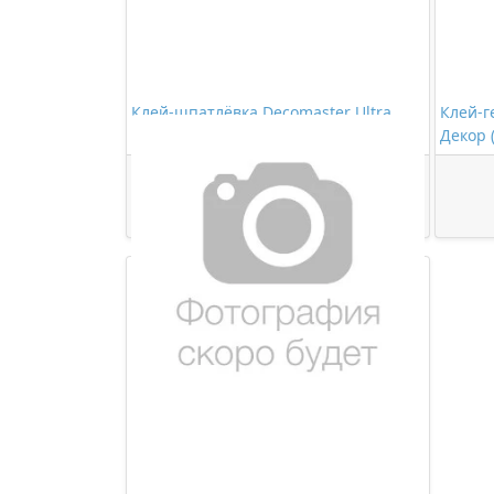
Клей-шпатлёвка Decomaster Ultra
Клей-г
280мл
Декор 
473,00 ₽/шт
Купить