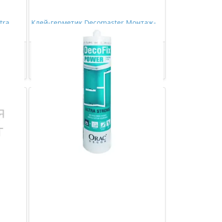
tra
Клей-герметик Decomaster Монтаж-
Декор (280 мл)
1150,00 ₽/шт
Купить