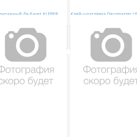
онтажный Де-Багет KLEBER
Клей-шпатлёвка Decomaster Ul
)
280мл
534,00 ₽/шт
473,00 ₽/шт
Купить
Купить