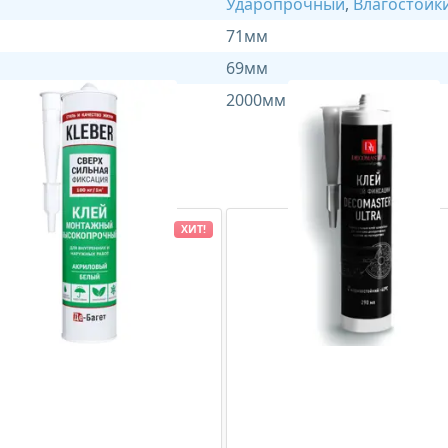
Ударопрочный
,
Влагостойк
71мм
69мм
2000мм
ХИТ!