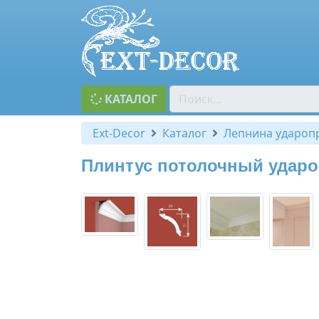
КАТАЛОГ
Ext-Decor
Каталог
Лепнина удароп
Плинтус потолочный удар