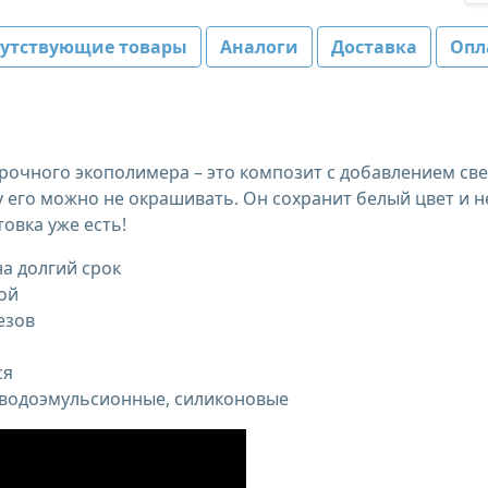
путствующие товары
Аналоги
Доставка
Опл
прочного экополимера – это композит с добавлением св
у его можно не окрашивать. Он сохранит белый цвет и н
товка уже есть!
а долгий срок
ой
езов
ся
 водоэмульсионные, силиконовые