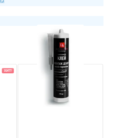
ий
ХИТ!