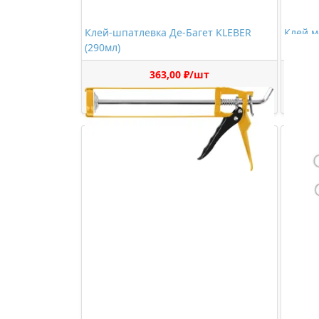
Клей-шпатлевка Де-Багет KLEBER
Клей м
(290мл)
(290мл
363,00 ₽/шт
Купить