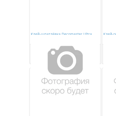
Клей-шпатлёвка Decomaster Ultra
Клей-г
280мл
Декор 
473,00 ₽/шт
Купить