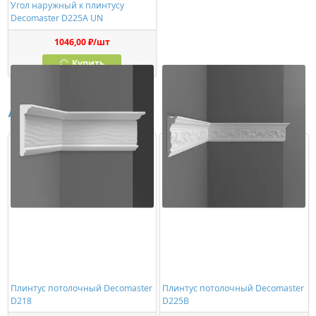
Угол наружный к плинтусу
Decomaster D225A UN
1046,00 ₽/шт
Купить
Аналоги
Плинтус потолочный Decomaster
Плинтус потолочный Decomaster
D218
D225B