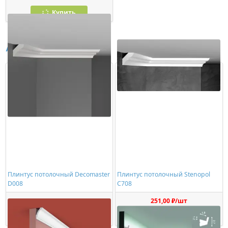
Купить
Аналоги
Плинтус потолочный Decomaster
Плинтус потолочный Stenopol
D008
C708
352,00 ₽/шт
251,00 ₽/шт
Купить
Купить