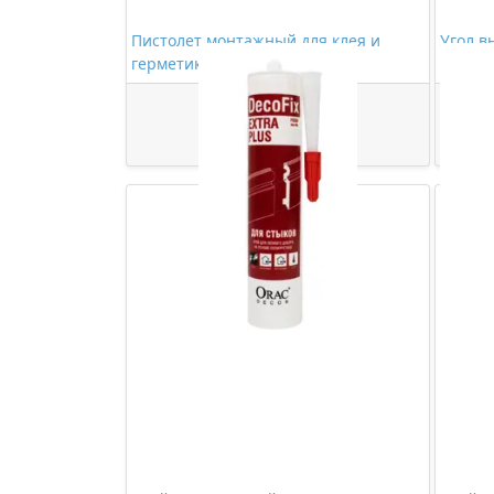
Пистолет монтажный для клея и
Угол в
герметика
Decor C
278,00 ₽/шт
Купить