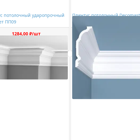
ус потолочный ударопрочный
Плинтус потолочный Decomast
ет ПП09
A203
1284,00 ₽/шт
2239,00 ₽/шт
Купить
Купить