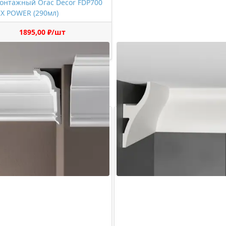
онтажный Orac Decor FDP700
X POWER (290мл)
1895,00 ₽/шт
Купить