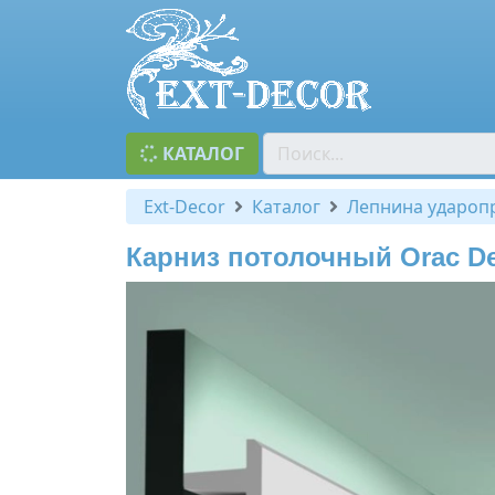
КАТАЛОГ
Ext-Decor
Каталог
Лепнина удароп
Карниз потолочный Orac Dec