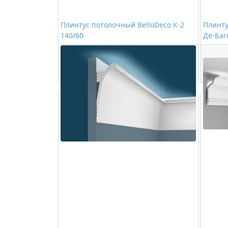
Плинтус потолочный BelloDeco К-2
Плинт
140/60
Де-Баг
2218,00 ₽/шт
Купить