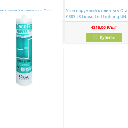
нутренний к плинтусу Orac
Угол наружный к плинтусу Ora
383 L3 Linear Led Lighting UV
C383 L3 Linear Led Lighting UN
3455,00 ₽/шт
4216,00 ₽/шт
Купить
Купить