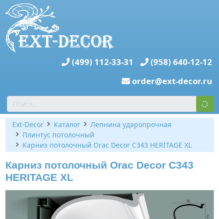
(499) 112-33-31
(958) 640-12-12
order@ext-decor.ru
Ext-Decor
Каталог
Лепнина ударопрочная
Плинтус потолочный
Карниз потолочный Orac Decor C343 HERITAGE XL
Карниз потолочный Orac Decor C343
HERITAGE XL