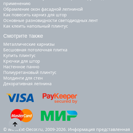
применению
Обрамление окон фасадной лепниной
Как повесить карниз для штор
Основные разновидности светодиодных лент
Как клеить напольный плинтус
Смотрите также
металлические карнизы
бесшовная потолочная плитка
купить плинтус
крючки для штор
настенное панно
полиуретановый плинтус
молдинги для стен
декоративная лепнина
© www.Ext-Decor.ru, 2009-2026. Информация представленная