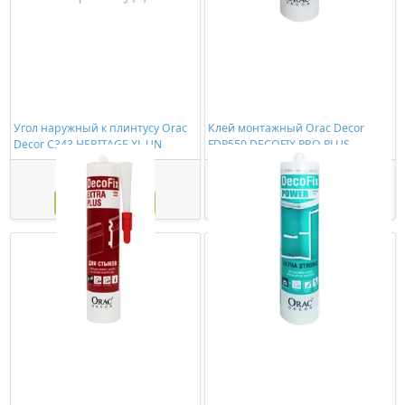
Угол наружный к плинтусу Orac
Клей монтажный Orac Decor
Decor C343 HERITAGE XL UN
FDP550 DECOFIX PRO PLUS
(310мл)
7616,00 ₽/шт
774,00 ₽/шт
Купить
Купить