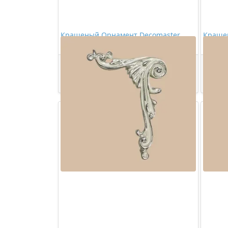
Крашеный Орнамент Decomaster
Краше
66143R-54
66143L
2129,00 ₽/шт
Купить