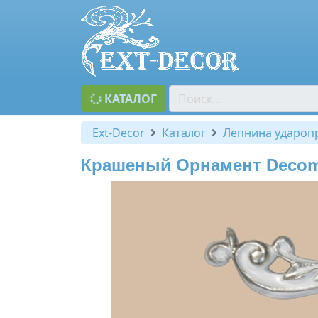
КАТАЛОГ
Ext-Decor
Каталог
Лепнина удароп
Крашеный Орнамент Decoma