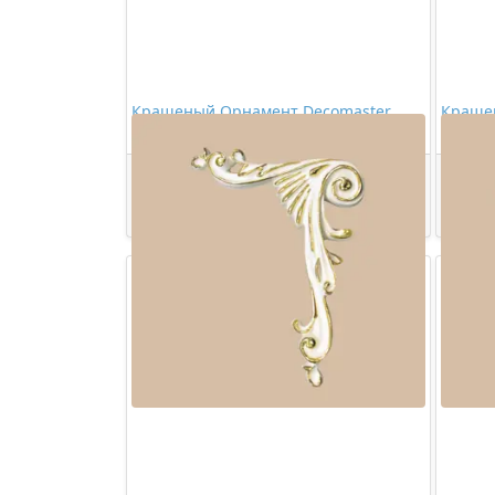
Крашеный Орнамент Decomaster
Краше
68062-54
68062-
1716,00 ₽/шт
Купить