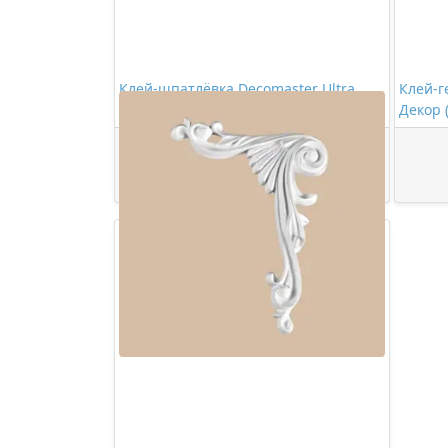
Клей-шпатлёвка Decomaster Ultra
Клей-г
280мл
Декор 
473,00 ₽/шт
Купить