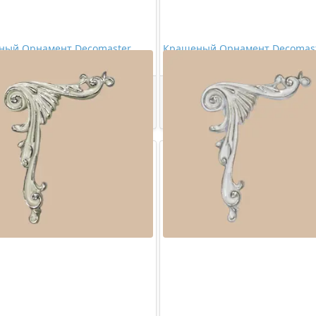
ный Орнамент Decomaster
Крашеный Орнамент Decomas
-54
66143R-57
2129,00 ₽/шт
2481,00 ₽/шт
Купить
Купить