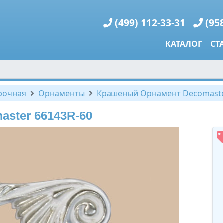
(499) 112-33-31
(95
КАТАЛОГ
СТ
рочная
Орнаменты
Крашеный Орнамент Decomaste
ster 66143R-60