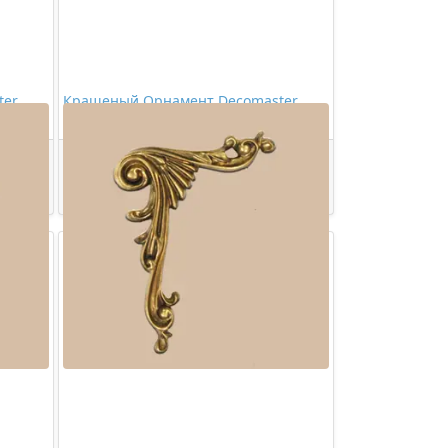
ter
Крашеный Орнамент Decomaster
68062-60
1716,00 ₽/шт
Купить