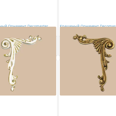
ный Орнамент Decomaster
Крашеный Орнамент Decomas
57
68062-59
2301,00 ₽/шт
2301,00 ₽/шт
Купить
Купить