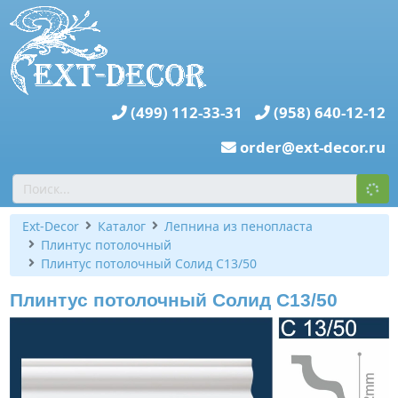
(499) 112-33-31
(958) 640-12-12
order@ext-decor.ru
Ext-Decor
Каталог
Лепнина из пенопласта
Плинтус потолочный
Плинтус потолочный Солид С13/50
Плинтус потолочный Солид С13/50