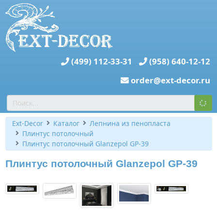
(499) 112-33-31
(958) 640-12-12
order@ext-decor.ru
Ext-Decor
Каталог
Лепнина из пенопласта
Плинтус потолочный
Плинтус потолочный Glanzepol GP-39
Плинтус потолочный Glanzepol GP-39