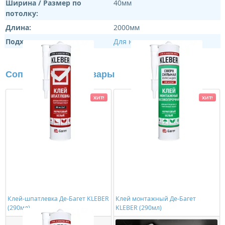
Ширина / Размер по
40мм
потолку:
Длина:
2000мм
Подходит:
Для натяжных потолков
Сопутствующие товары
ХИТ!
ХИТ!
Клей-шпатлевка Де-Багет KLEBER
Клей монтажный Де-Багет
(290мл)
KLEBER (290мл)
363,00 ₽/шт
534,00 ₽/шт