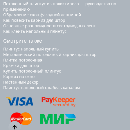
Потолочный плинтус из полистирола — руководство по
применению
Обрамление окон фасадной лепниной
Как повесить карниз для штор
Основные разновидности светодиодных лент
Как клеить напольный плинтус
Смотрите также
плинтус напольный купить
металлический потолочный карниз для штор
плитка потолочная
крючки для штор
купить потолочный плинтус
карниз на окно
настенный декор
плинтус напольный с кабель каналом