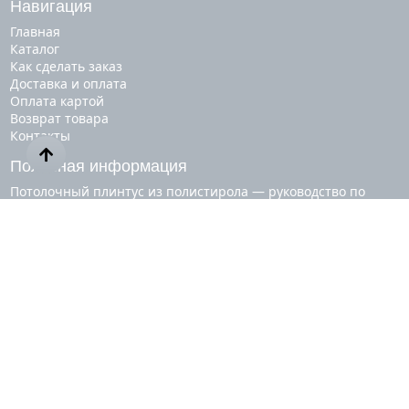
Навигация
Главная
Каталог
Как сделать заказ
Доставка и оплата
Оплата картой
Возврат товара
Контакты
Полезная информация
Потолочный плинтус из полистирола — руководство по
применению
Обрамление окон фасадной лепниной
Как повесить карниз для штор
Основные разновидности светодиодных лент
Как клеить напольный плинтус
Смотрите также
карнизы для штор
плинтус напольный
потолочный плинтус
декор для стен
плинтус пластиковый