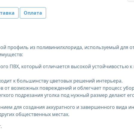
тавка
Оплата
обой профиль из поливинилхлорида, используемый для от
имуществ:
ного ПВХ, который отличается высокой устойчивостью 
дходит к большинству цветовых решений интерьера.
ов от возможных повреждений и облегчает процесс убор
егкого подрезания уголка под нужный размер делают ег
ением для создания аккуратного и завершенного вида и
других общественных местах.
.