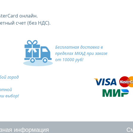
terCard онлайн.
тный счет (без НДС).
Бесплатная доставка в
пределах МКАД при заказе
от 10000 руб!
ой город
ртной
аш выбор!
зная информация
См