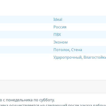
Ideal
Россия
ПВХ
Эконом
Потолок
,
Стена
Ударопрочный
,
Влагостойк
 с понедельника по субботу.
тавка осуществляется на следующий после заказа рабоч