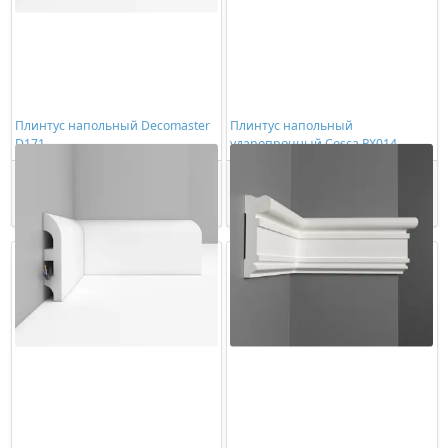
Плинтус напольный Decomaster
Плинтус напольный
D171
ударопрочный Cosca PX014
1080,00 ₽/шт
984,00 ₽/шт
Купить
Купить