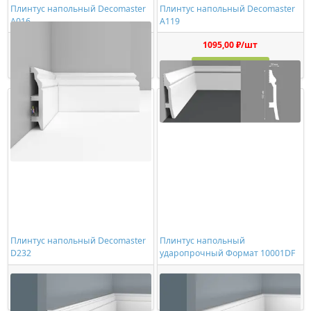
Плинтус напольный Decomaster
Плинтус напольный Decomaster
A016
A119
1319,00 ₽/шт
1095,00 ₽/шт
Купить
Купить
Плинтус напольный Decomaster
Плинтус напольный
D232
ударопрочный Формат 10001DF
1015,00 ₽/шт
720,00 ₽/шт
Купить
Купить