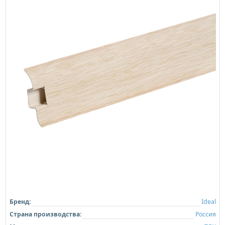
Плинтус напольный Ideal Классик 161 Гранит
Треви
Бренд:
Ideal
Страна производства:
Россия
Материал:
ПВХ
Высота / Размер по стене:
55мм
Ширина / Размер по полу:
22мм
Длина:
2200мм
Подробнее
149,00 ₽/шт
Плинтус
завтра
Купить
49,00 ₽/пара
Заглушки
завтра
Купить