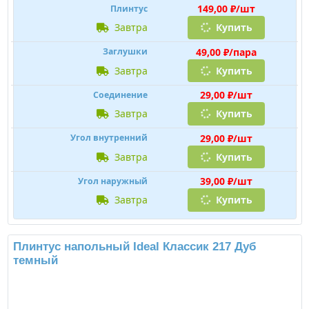
Бренд:
Ideal
Страна производства:
Россия
Материал:
ПВХ
Высота / Размер по стене:
55мм
Ширина / Размер по полу:
22мм
Длина:
2200мм
Подробнее
149,00 ₽/шт
Плинтус
завтра
Купить