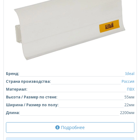
завтра
Купить
29,00 ₽/шт
Соединение
завтра
Купить
29,00 ₽/шт
Угол внутренний
завтра
Купить
39,00 ₽/шт
Угол наружный
завтра
Купить
Плинтус напольный Ideal Классик 001 Белый