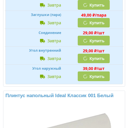
Бренд:
Ideal
Страна производства:
Россия
Материал:
ПВХ
Высота / Размер по стене:
55мм
Ширина / Размер по полу:
22мм
Длина:
2200мм
Подробнее
149,00 ₽/шт
Плинтус
завтра
Купить
49,00 ₽/пара
Заглушки (пара)