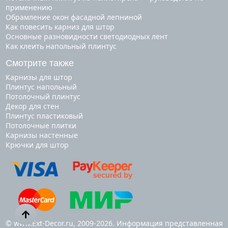
применению
Обрамление окон фасадной лепниной
Как повесить карниз для штор
Основные разновидности светодиодных лент
Как клеить напольный плинтус
Смотрите также
карнизы для штор
плинтус напольный
потолочный плинтус
декор для стен
плинтус пластиковый
потолочные плитки
карнизы настенные
крючки для штор
© www.Ext-Decor.ru, 2009-2026. Информация представленная