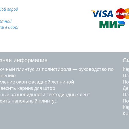
ой город
ртной
аш выбор!
зная информация
См
очный плинтус из полистирола — руководство по
к
енению
п
ление окон фасадной лепниной
п
овесить карниз для штор
д
ные разновидности светодиодных лент
п
леить напольный плинтус
п
к
к