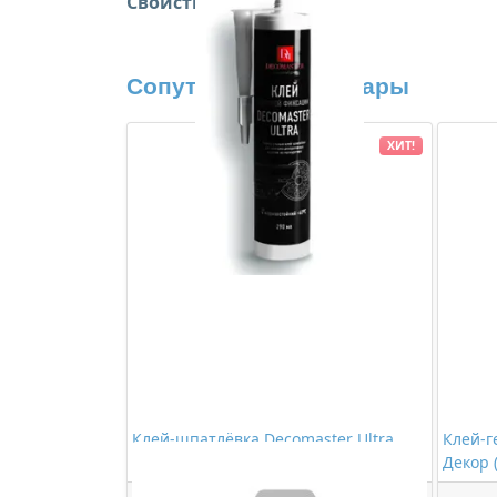
Свойства:
Сопутствующие товары
ХИТ!
Клей-шпатлёвка Decomaster Ultra
Клей-г
280мл
Декор 