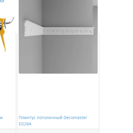
ий
 и
Плинтус потолочный Decomaster
D226A