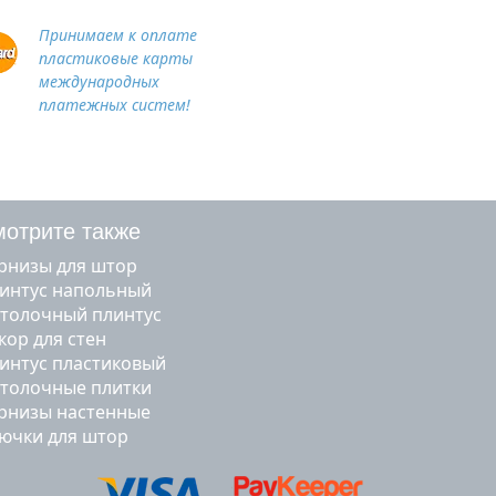
Принимаем к оплате
пластиковые карты
международных
платежных систем!
отрите также
арнизы для штор
линтус напольный
отолочный плинтус
екор для стен
линтус пластиковый
отолочные плитки
арнизы настенные
рючки для штор