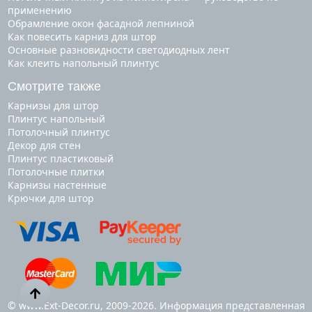
применению
Обрамление окон фасадной лепниной
Как повесить карниз для штор
Основные разновидности светодиодных лент
Как клеить напольный плинтус
Смотрите также
карнизы для штор
плинтус напольный
потолочный плинтус
декор для стен
плинтус пластиковый
потолочные плитки
карнизы настенные
крючки для штор
© www.Ext-Decor.ru, 2009-2026. Информация представленная