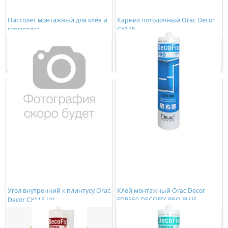
Пистолет монтажный для клея и
Карниз потолочный Orac Decor
герметика
CX115
278,00 ₽/шт
685,00 ₽/шт
Купить
Купить
Угол внутренний к плинтусу Orac
Клей монтажный Orac Decor
Decor CX115 UV
FDP550 DECOFIX PRO PLUS
(310мл)
338,00 ₽/шт
774,00 ₽/шт