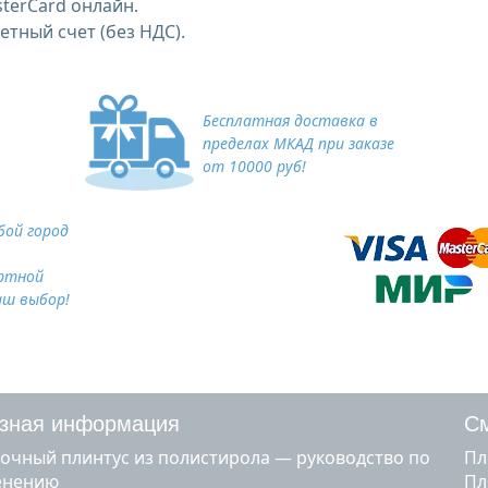
terCard онлайн.
тный счет (без НДС).
Бесплатная доставка в
пределах МКАД при заказе
от 10000 руб!
ой город
ртной
аш выбор!
зная информация
См
очный плинтус из полистирола — руководство по
п
енению
п