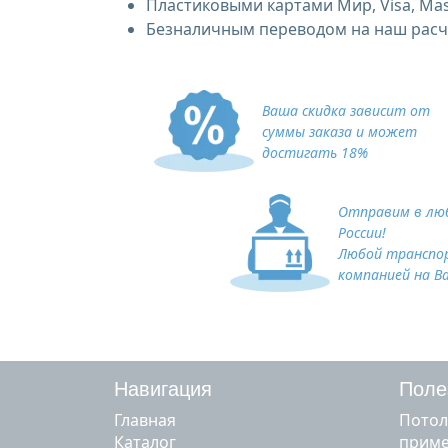
Пластиковыми картами Мир, Visa, Mas
Безналичным переводом на наш расче
Ваша скидка зависит от
суммы заказа и может
достигать 18%
Отправим в люб
России!
Любой транспо
компанией на В
Навигация
Поле
Главная
Потол
Каталог
прим