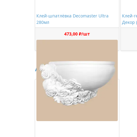
Клей-шпатлёвка Decomaster Ultra
Клей-г
280мл
Декор 
473,00 ₽/шт
Купить
Аналоги