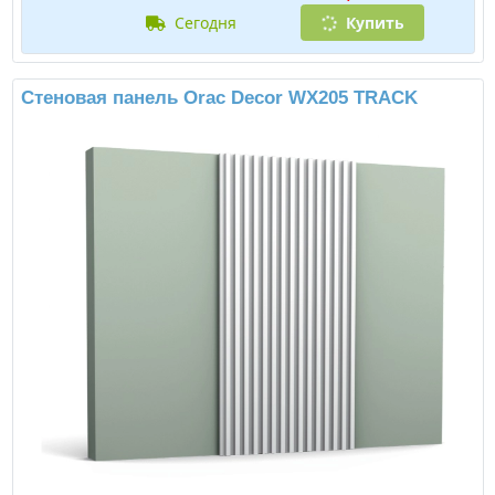
сегодня
Купить
Стеновая панель Orac Decor WX205 TRACK