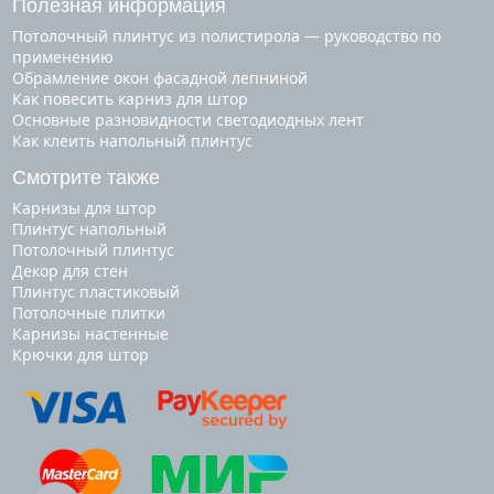
Полезная информация
Потолочный плинтус из полистирола — руководство по
применению
Обрамление окон фасадной лепниной
Как повесить карниз для штор
Основные разновидности светодиодных лент
Как клеить напольный плинтус
Смотрите также
карнизы для штор
плинтус напольный
потолочный плинтус
декор для стен
плинтус пластиковый
потолочные плитки
карнизы настенные
крючки для штор