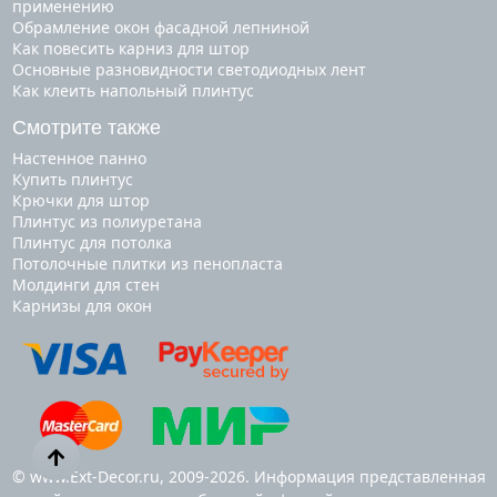
применению
Обрамление окон фасадной лепниной
Как повесить карниз для штор
Основные разновидности светодиодных лент
Как клеить напольный плинтус
Смотрите также
настенное панно
купить плинтус
крючки для штор
плинтус из полиуретана
плинтус для потолка
потолочные плитки из пенопласта
молдинги для стен
карнизы для окон
© www.Ext-Decor.ru, 2009-2026. Информация представленная