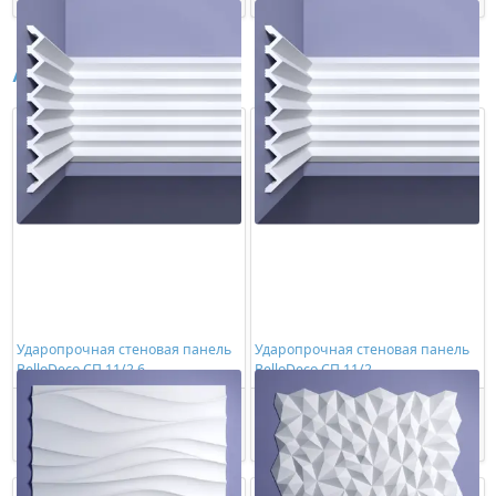
Аналоги
Ударопрочная стеновая панель
Ударопрочная стеновая панель
BelloDeco СП 11/2.6
BelloDeco СП 11/2
3141,00 ₽/шт
2417,00 ₽/шт
Купить
Купить