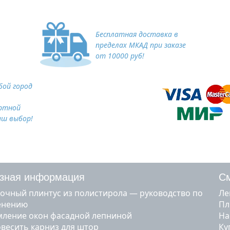
Бесплатная доставка в
пределах МКАД при заказе
от 10000 руб!
ой город
ртной
аш выбор!
зная информация
См
очный плинтус из полистирола — руководство по
л
енению
п
ление окон фасадной лепниной
н
овесить карниз для штор
к