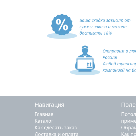
Ваша скидка зависит от
суммы заказа и может
достигать 18%
Отправим в люб
России!
Любой транспо
компанией на В
Навигация
Поле
Главная
Потол
Каталог
прим
Как сделать заказ
Обрам
Доставка и оплата
Как п