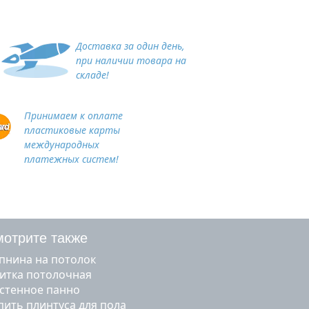
Доставка за один день,
при наличии товара на
складе!
Принимаем к оплате
пластиковые карты
международных
платежных систем!
отрите также
епнина на потолок
литка потолочная
астенное панно
упить плинтуса для пола