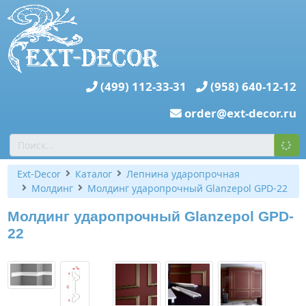
(499) 112-33-31
(958) 640-12-12
order@ext-decor.ru
Ext-Decor
Каталог
Лепнина ударопрочная
Молдинг
Молдинг ударопрочный Glanzepol GPD-22
Молдинг ударопрочный Glanzepol GPD-
22