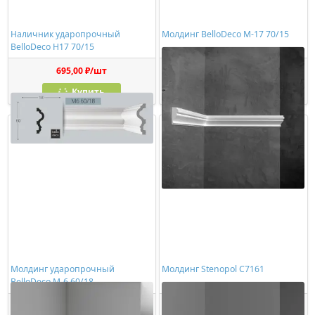
Наличник ударопрочный
Молдинг BelloDeco М-17 70/15
BelloDeco Н17 70/15
695,00 ₽/шт
633,00 ₽/шт
Купить
Купить
Молдинг ударопрочный
Молдинг Stenopol C7161
BelloDeco М-6 60/18
823,00 ₽/шт
679,00 ₽/шт