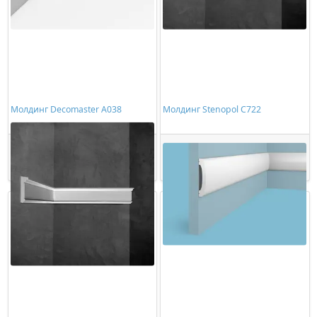
Молдинг Decomaster A038
Молдинг Stenopol C722
506,00 ₽/шт
540,00 ₽/шт
Купить
Купить