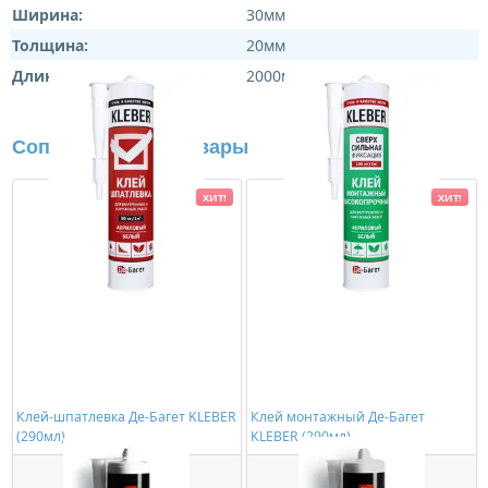
Ширина:
30мм
Толщина:
20мм
Длина:
2000мм
Сопутствующие товары
ХИТ!
ХИТ!
Клей-шпатлевка Де-Багет KLEBER
Клей монтажный Де-Багет
(290мл)
KLEBER (290мл)
363,00 ₽/шт
534,00 ₽/шт