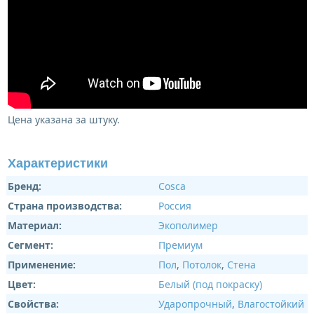
Цена указана за штуку.
Характеристики
Бренд:
Cosca
Страна производства:
Россия
Материал:
Экополимер
Сегмент:
Премиум
Применение:
Пол
,
Потолок
,
Стена
Цвет:
Белый (под покраску)
Свойства:
Ударопрочный
,
Влагостойкий