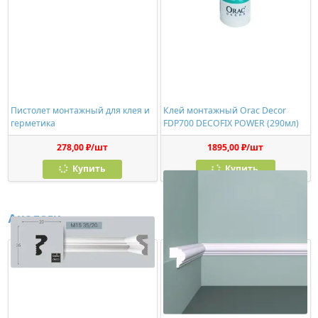
Пистолет монтажный для клея и
Клей монтажный Orac Decor
герметика
FDP700 DECOFIX POWER (290мл)
278,00 ₽/шт
1895,00 ₽/шт
Купить
Купить
Аналоги