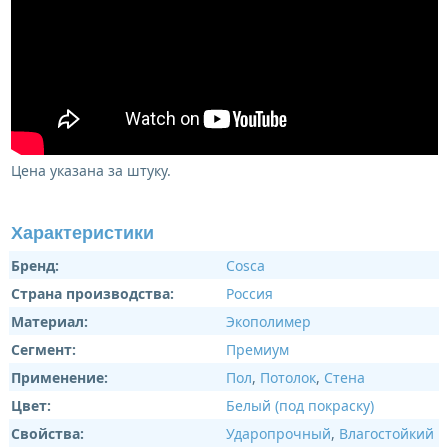
Цена указана за штуку.
Характеристики
Бренд:
Cosca
Страна производства:
Россия
Материал:
Экополимер
Сегмент:
Премиум
Применение:
Пол
,
Потолок
,
Стена
Цвет:
Белый (под покраску)
Свойства:
Ударопрочный
,
Влагостойкий