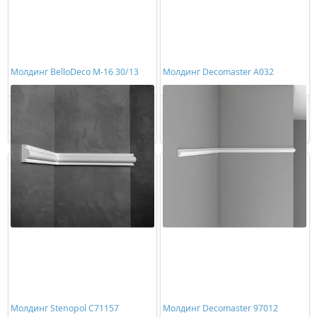
Молдинг BelloDeco М-16 30/13
Молдинг Decomaster A032
393,00 ₽/шт
323,00 ₽/шт
Купить
Купить
Молдинг Stenopol C71157
Молдинг Decomaster 97012