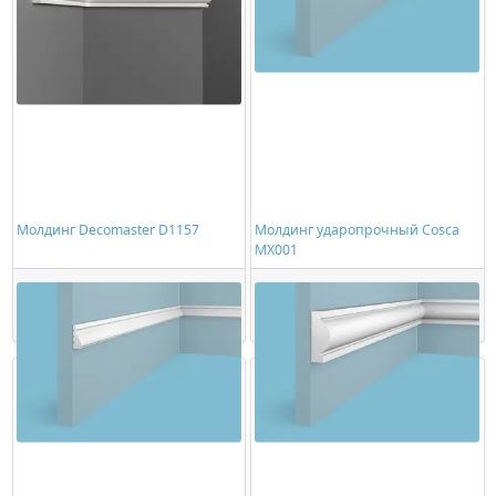
Молдинг Decomaster D1157
Молдинг ударопрочный Cosca
MX001
312,00 ₽/шт
246,00 ₽/шт
Купить
Купить