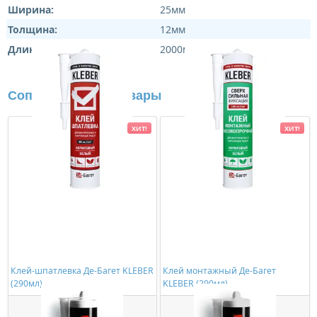
Ширина:
25мм
Толщина:
12мм
Длина:
2000мм
Сопутствующие товары
ХИТ!
ХИТ!
Клей-шпатлевка Де-Багет KLEBER
Клей монтажный Де-Багет
(290мл)
KLEBER (290мл)
363,00 ₽/шт
534,00 ₽/шт