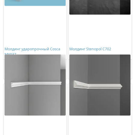
Молдинг ударопрочный Cosca
Молдинг Stenopol C702
MX037
432,00 ₽/шт
318,00 ₽/шт
Купить
Купить