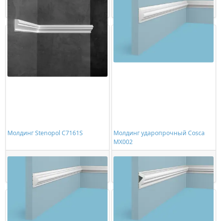
Купить
Купить
Молдинг Stenopol C7161S
Молдинг ударопрочный Cosca
MX002
341,00 ₽/шт
484,00 ₽/шт
Купить
Купить