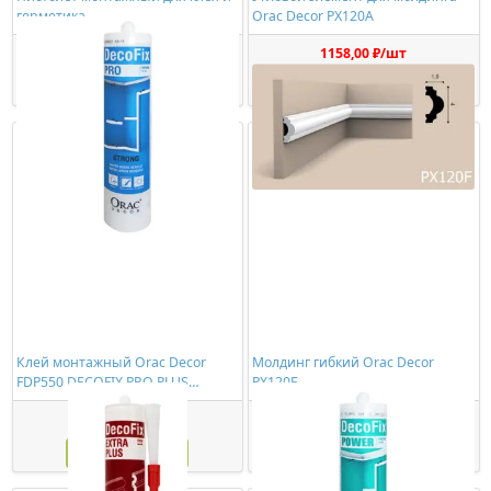
герметика
Orac Decor PX120A
278,00 ₽/шт
1158,00 ₽/шт
Купить
Купить
Клей монтажный Orac Decor
Молдинг гибкий Orac Decor
FDP550 DECOFIX PRO PLUS
PX120F
(310мл)
774,00 ₽/шт
4667,00 ₽/шт
Купить
Купить