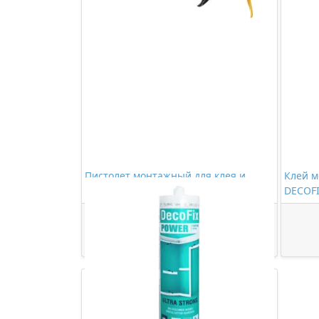
Пистолет монтажный для клея и
Клей м
герметика
DECOFI
278,00 ₽/шт
Купить