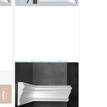
Молдинг BelloDeco М-13 100/23
1272,00 ₽/шт
Купить