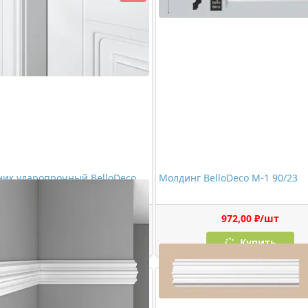
ик ударопрочный BelloDeco
Молдинг BelloDeco М-1 90/23
23
1076,00 ₽/шт
972,00 ₽/шт
Купить
Купить