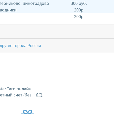
Хлебниково, Виноградово
300 руб.
 водники
200р
200р
другие города России
terCard онлайн.
тный счет (без НДС).