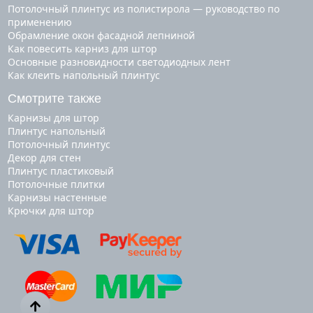
Потолочный плинтус из полистирола — руководство по
применению
Обрамление окон фасадной лепниной
Как повесить карниз для штор
Основные разновидности светодиодных лент
Как клеить напольный плинтус
Смотрите также
карнизы для штор
плинтус напольный
потолочный плинтус
декор для стен
плинтус пластиковый
потолочные плитки
карнизы настенные
крючки для штор