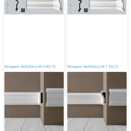
Молдинг BelloDeco М-9 80/19
Молдинг BelloDeco М-1 90/23
893,00 ₽/шт
972,00 ₽/шт
Купить
Купить