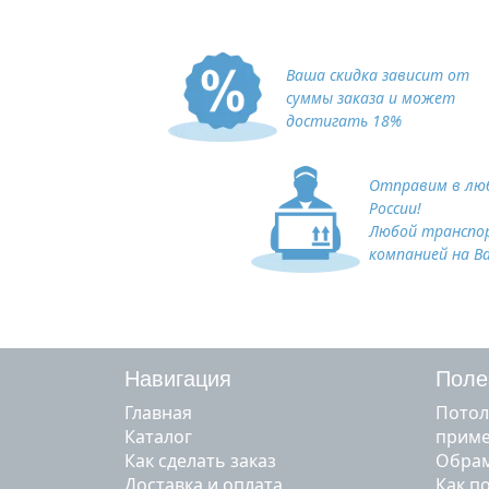
Ваша скидка зависит от
суммы заказа и может
достигать 18%
Отправим в люб
России!
Любой транспо
компанией на В
Навигация
Поле
Главная
Потол
Каталог
прим
Как сделать заказ
Обрам
Доставка и оплата
Как п