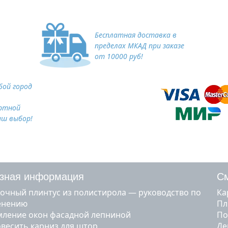
Бесплатная доставка в
пределах МКАД при заказе
от 10000 руб!
ой город
ртной
аш выбор!
зная информация
См
очный плинтус из полистирола — руководство по
к
енению
п
ление окон фасадной лепниной
п
овесить карниз для штор
д