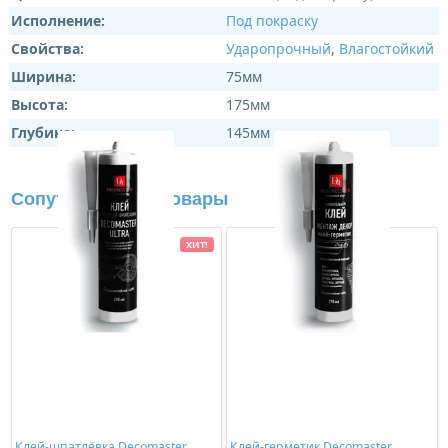
Исполнение:
Под покраску
Свойства:
Ударопрочный
,
Влагостойкий
Ширина:
75мм
Высота:
175мм
Глубина:
145мм
Сопутствующие товары
ХИТ!
Клей-шпатлёвка Decomaster
Клей-герметик Decomaster