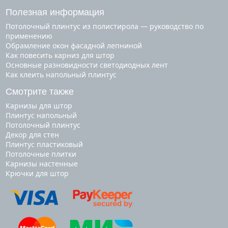
Полезная информация
Потолочный плинтус из полистирола — руководство по
применению
Обрамление окон фасадной лепниной
Как повесить карниз для штор
Основные разновидности светодиодных лент
Как клеить напольный плинтус
Смотрите также
карнизы для штор
плинтус напольный
потолочный плинтус
декор для стен
плинтус пластиковый
потолочные плитки
карнизы настенные
крючки для штор