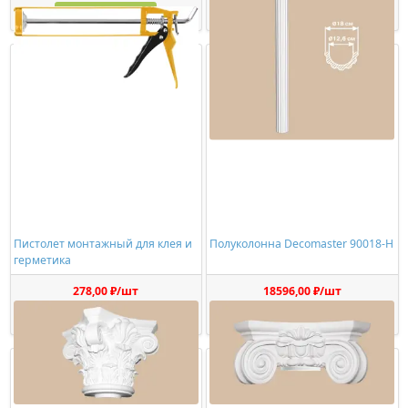
Купить
Купить
Пистолет монтажный для клея и
Полуколонна Decomaster 90018-H
герметика
278,00 ₽/шт
18596,00 ₽/шт
Купить
Купить