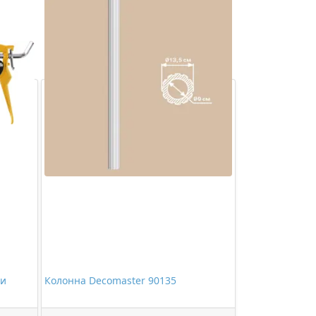
 и
Колонна Decomaster 90135