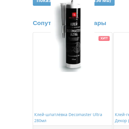
Показать 3D-модель (3,156 Mb)
Сопутствующие товары
ХИТ!
Клей-шпатлёвка Decomaster Ultra
Клей-г
280мл
Декор 