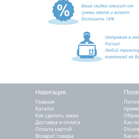
Ваша скидка зависит от
суммы заказа и может
достигать 18%
Отправим в люб
России!
Любой транспо
компанией на В
Навигация
Поле
Главная
Потол
Каталог
прим
Как сделать заказ
Обрам
Доставка и оплата
Как п
Оплата картой
Основ
Возврат товара
Как к