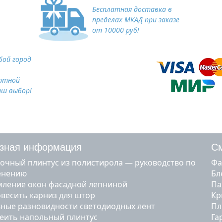
Бесплатная доставка в
пределах МКАД при заказе
от 10000 руб!
ой город
ртной
аш выбор!
зная информация
См
очный плинтус из полистирола — руководство по
ф
енению
б
ление окон фасадной лепниной
п
овесить карниз для штор
к
ные разновидности светодиодных лент
п
леить напольный плинтус
г