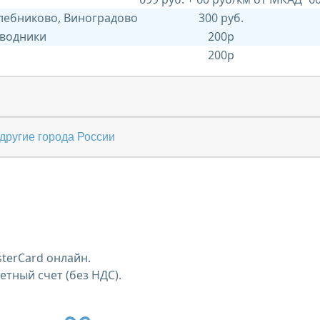
Хлебниково, Виноградово
300 руб.
 водники
200р
200р
другие города России
terCard онлайн.
тный счет (без НДС).