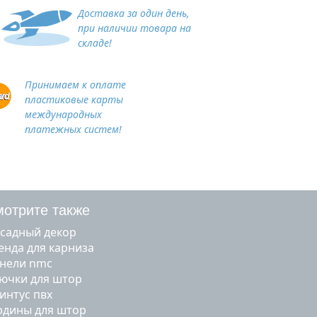
Доставка за один день,
при наличии товара на
складе!
Принимаем к оплате
пластиковые карты
международных
платежных систем!
отрите также
асадный декор
ленда для карниза
анели nmc
рючки для штор
линтус пвх
ардины для штор