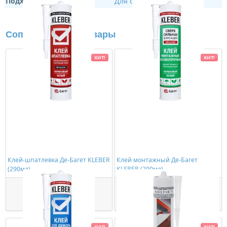
Подходит:
Для скрытого освещения
Сопутствующие товары
ХИТ!
ХИТ!
Клей-шпатлевка Де-Багет KLEBER
Клей монтажный Де-Багет
(290мл)
KLEBER (290мл)
363,00 ₽/шт
534,00 ₽/шт
Купить
Купить
ХИТ!
ХИТ!