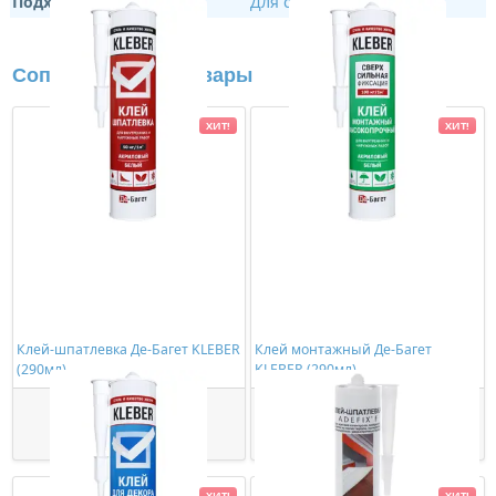
Подходит:
Для скрытого освещения
Сопутствующие товары
ХИТ!
ХИТ!
Клей-шпатлевка Де-Багет KLEBER
Клей монтажный Де-Багет
(290мл)
KLEBER (290мл)
363,00 ₽/шт
534,00 ₽/шт
Купить
Купить
ХИТ!
ХИТ!