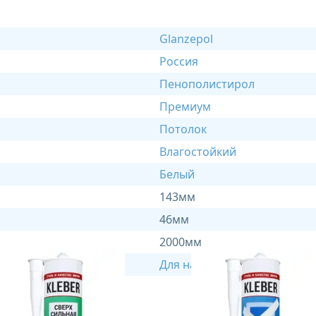
Glanzepol
Россия
Пенополистирол
Премиум
Потолок
Влагостойкий
Белый
143мм
46мм
2000мм
Для натяжных потолков
,
Дл