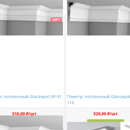
ХИТ!
с потолочный Glanzepol GP-91
Плинтус потолочный Glanzepol
116
516,00 ₽/шт
520,00 ₽/шт
Купить
Купить