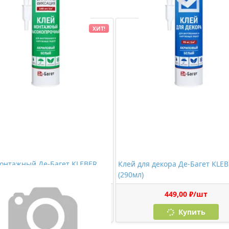
ХИТ!
онтажный Де-Багет KLEBER
Клей для декора Де-Багет KLE
)
(290мл)
534,00 ₽/шт
449,00 ₽/шт
Купить
Купить