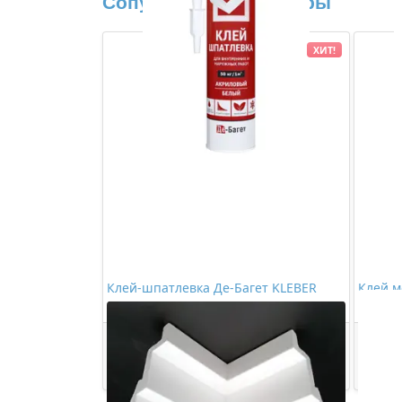
Сопутствующие товары
ХИТ!
Клей-шпатлевка Де-Багет KLEBER
Клей м
(290мл)
(290мл
363,00 ₽/шт
Купить