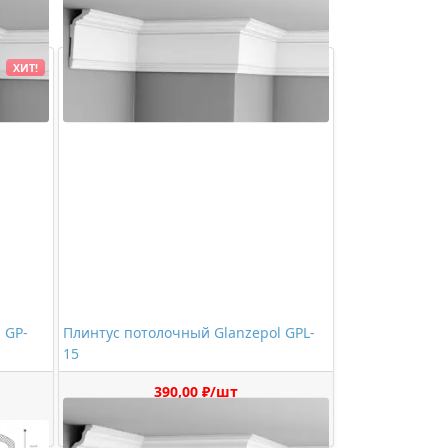
ХИТ!
 GP-
Плинтус потолочный Glanzepol GPL-
15
390,00 ₽/шт
Купить