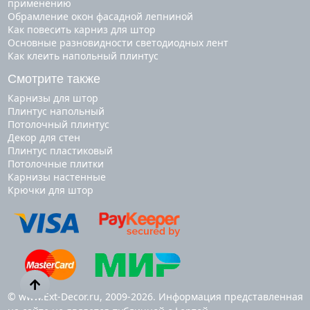
применению
Обрамление окон фасадной лепниной
Как повесить карниз для штор
Основные разновидности светодиодных лент
Как клеить напольный плинтус
Смотрите также
карнизы для штор
плинтус напольный
потолочный плинтус
декор для стен
плинтус пластиковый
потолочные плитки
карнизы настенные
крючки для штор
© www.Ext-Decor.ru, 2009-2026. Информация представленная